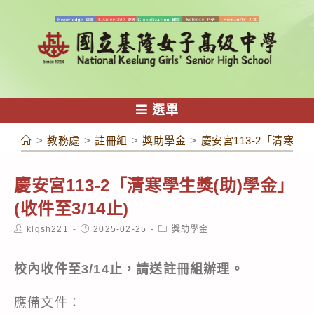
跳
轉
至
主
要
內
選單
容
>
教務處
>
註冊組
>
獎助學金
>
慶安宮113-2「清寒學生
慶安宮113-2「清寒學生獎(助)學金」
(收件至3/14止)
Post
Post
Post
klgsh221
2025-02-25
獎助學金
author:
published:
category:
校內收件至3/14止，請送註冊組辦理。
應備文件：