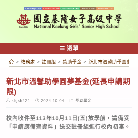
跳
轉
至
主
要
內
選單
容
>
教務處
>
註冊組
>
獎助學金
>
新北市溫馨助學圓夢基金
新北市溫馨助學圓夢基金(延長申請期
限)
Post
Post
Post
klgsh221
2024-10-04
獎助學金
author:
published:
category:
校內收件至113年10月11日(五)放學前，請備妥
「申請應備齊資料」送交註冊組進行校內初審。