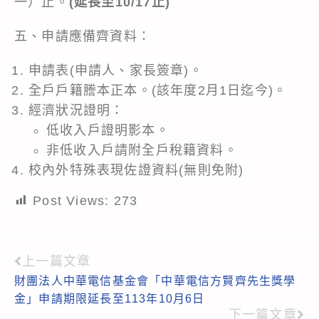
一）止。
(延長至10/17止)
五、申請應備齊資料：
申請表(申請人、家長簽章)。
全戶戶籍謄本正本。(該年度2月1日迄今)。
經濟狀況證明：
低收入戶證明影本。
非低收入戶請附全戶稅籍資料。
校內外特殊表現佐證資料(無則免附)
Post Views:
273
上一篇文章
Read
財團法人中華電信基金會「中華電信方賢齊先生獎學
more
金」申請期限延長至113年10月6日
articles
下一篇文章