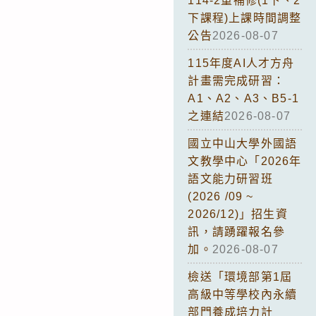
114-2重補修(1下、2
下課程)上課時間調整
公告
2026-08-07
115年度AI人才方舟
計畫需完成研習：
A1、A2、A3、B5-1
之連結
2026-08-07
國立中山大學外國語
文教學中心「2026年
語文能力研習班
(2026 /09 ~
2026/12)」招生資
訊，請踴躍報名參
加。
2026-08-07
檢送「環境部第1屆
高級中等學校內永續
部門養成培力計