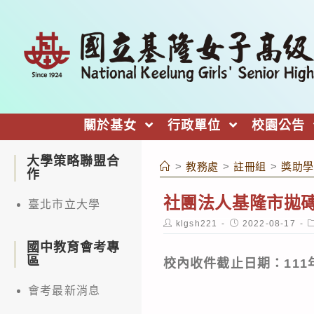
跳
轉
至
主
要
內
關於基女
行政單位
校園公告
容
大學策略聯盟合
>
教務處
>
註冊組
>
獎助學
作
社團法人基隆市拋磚
臺北市立大學
Post
Post
P
klgsh221
2022-08-17
author:
published:
c
國中教育會考專
區
校內收件截止日期：111年
會考最新消息