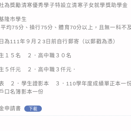
社為獎勵清寒優秀學子特設立清寒子女就學獎助學金
基隆市學生
、操行75分、體育70分以上，且無一科不
日為111年９月２3日前自行郵寄（以郵戳為憑）
生１５名 ２．高中職３０名
生５仟元 ２．高中職３仟元．
表 ２．學生證影本 ３．110學年度成績單正本一
戶口名簿影本一份
金申請書
下載