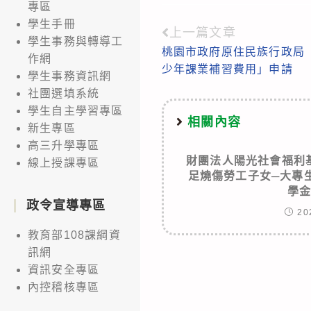
專區
學生手冊
上一篇文章
Read
學生事務與轉導工
桃園市政府原住民族行政局「
more
作網
少年課業補習費用」申請
學生事務資訊網
articles
社團選填系統
學生自主學習專區
相關內容
新生專區
高三升學專區
財團法人陽光社會福利
線上授課專區
足燒傷勞工子女─大專
學
政令宣導專區
20
教育部108課綱資
訊網
資訊安全專區
內控稽核專區