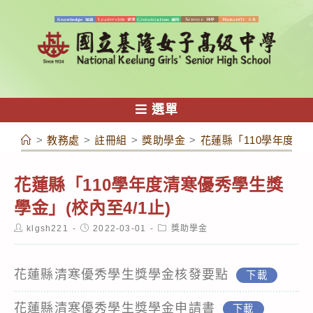
跳
轉
至
主
要
內
選單
容
>
教務處
>
註冊組
>
獎助學金
>
花蓮縣「110學年度清寒
花蓮縣「110學年度清寒優秀學生獎
學金」(校內至4/1止)
Post
Post
Post
klgsh221
2022-03-01
獎助學金
author:
published:
category:
花蓮縣清寒優秀學生獎學金核發要點
下載
花蓮縣清寒優秀學生獎學金申請書
下載