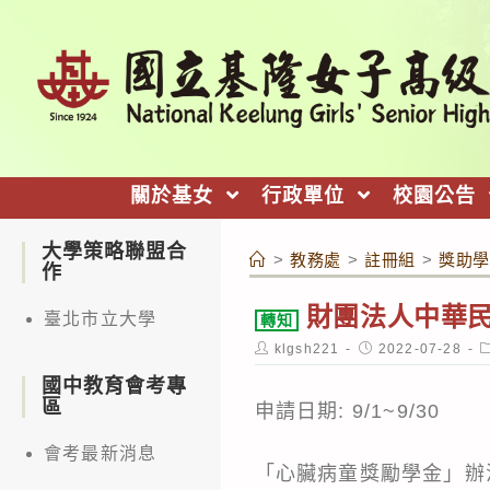
跳
轉
至
主
要
內
關於基女
行政單位
校園公告
容
大學策略聯盟合
>
教務處
>
註冊組
>
獎助學
作
財團法人中華
臺北市立大學
轉知
Post
Post
P
klgsh221
2022-07-28
author:
published:
c
國中教育會考專
區
申請日期: 9/1~9/30
會考最新消息
「心臟病童獎勵學金」辦