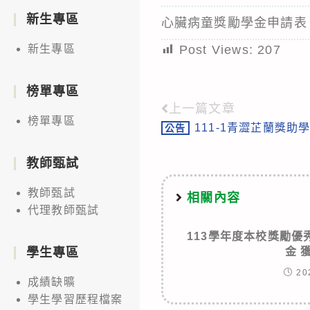
新生專區
心臟病童獎勵學金申請表
Post Views:
207
新生專區
榜單專區
上一篇文章
Read
榜單專區
111-1青澀芷蘭獎助
公告
more
articles
教師甄試
教師甄試
相關內容
代理教師甄試
113學年度本校獎勵
金 
學生專區
20
成績缺曠
學生學習歷程檔案