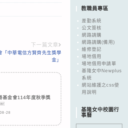
教職員專區
差勤系統
公文簽核
網路請購
網路請購(備用)
下一篇文章
維修登記
會「中華電信方賢齊先生獎學
場地借用
金」
場地借用申請單
基隆女中Newplus
系統
網站維護之css使
用說明
基金會114年度秋季獎
￼
基隆女中校園行
08-28
事曆