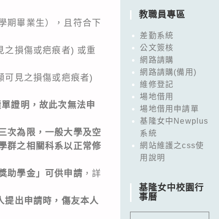
教職員專區
學期畢業生），且符合下
差勤系統
公文簽核
見之損傷或疤痕者) 或重
網路請購
網路請購(備用)
顯可見之損傷或疤痕者)
維修登記
場地借用
績單證明，故此次無法申
場地借用申請單
基隆女中Newplus
三次為限，一般大學及空
系統
學群之相關科系以正常修
網站維護之css使
用說明
獎助學金」可供申請
，詳
基隆女中校園行
事曆
人提出申請時，傷友本人