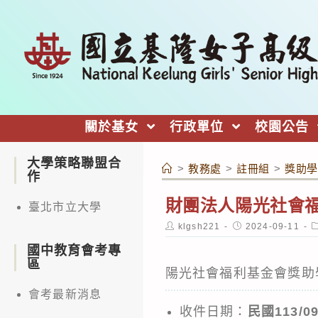
跳
轉
至
主
要
內
關於基女
行政單位
校園公告
容
大學策略聯盟合
>
教務處
>
註冊組
>
獎助學
作
財團法人陽光社會福
臺北市立大學
Post
Post
P
klgsh221
2024-09-11
author:
published:
c
國中教育會考專
區
陽光社會福利基金會獎助
會考最新消息
收件日期：
民國113/09