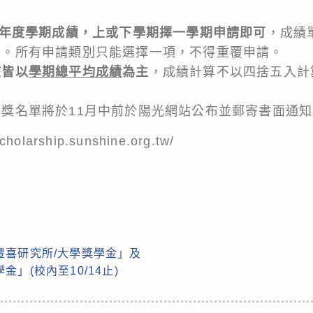
2年度學期成績，上或下學期擇一學期申請即可
，成績
章。所有申請類別只能選擇一項，不得重覆申請。
核皆以
學期總平均成績
為主
，成績計算不以四捨五入計
獎名單將於11月中前於陽光網站公布並郵寄書面通知
scholarship.sunshine.org.tw/
豐喜研究所/大學獎學金」及
」(校內至10/14止)