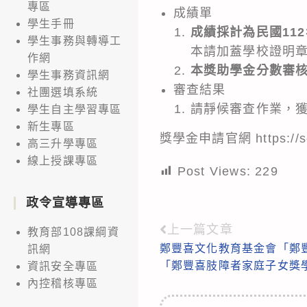
專區
成績單
學生手冊
成績採計為民國11
學生事務與轉導工
本請加蓋學校證明
作網
本獎助學金分數審
學生事務資訊網
審查結果
社團選填系統
請靜候審查作業，獲
學生自主學習專區
新生專區
獎學金申請官網
https://
高三升學專區
線上授課專區
Post Views:
229
政令宣導專區
上一篇文章
Read
教育部108課綱資
鄭豐喜文化教育基金會「鄭
訊網
more
「鄭豐喜肢障者家庭子女獎學金
資訊安全專區
articles
內控稽核專區