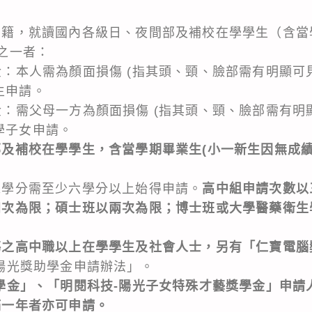
國籍，就讀國內各級日、夜間部及補校在學學生（含當
之一者：
金：本人需為顏面損傷 (指其頭、頸、臉部需有明顯可
生申請。
金：需父母一方為顏面損傷 (指其頭、頸、臉部需有明
學子女申請。
及補校在學學生，含當學期畢業生(小一新生因無成
課學分需至少六學分以上始得申請。
高中組申請次數以
四次為限；碩士班以兩次為限；博士班或大學醫藥衛生
傷之高中職以上在學學生及社會人士，另有「仁寶電腦
陽光獎助學金申請辦法」。
學金」、「明閱科技-陽光子女特殊才藝獎學金」申請
滿一年者亦可申請。