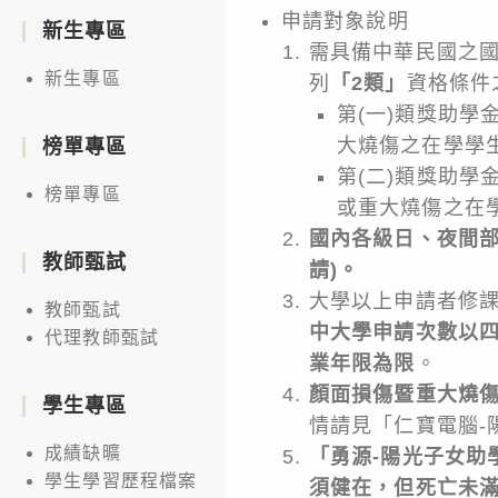
申請對象說明
新生專區
需具備中華民國之
新生專區
列
「2類」
資格條件
第(一)類獎助學
大燒傷之在學學
榜單專區
第(二)類獎助學
榜單專區
或重大燒傷之在
國內各級日、夜間部
教師甄試
請)。
大學以上申請者修
教師甄試
中大學申請次數以
代理教師甄試
業年限為限
。
顏面損傷暨重大燒
學生專區
情請見「仁寶電腦-
成績缺曠
「勇源-陽光子女助
學生學習歷程檔案
須健在，但死亡未