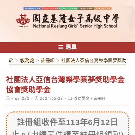
跳
轉
至
主
要
內
選單
容
>
教務處
>
註冊組
>
社團法人亞信台灣樂學築夢獎助學
社團法人亞信台灣樂學築夢獎助學金
協會獎助學金
Post
Post
Post
klgsh222
2024-05-28
獎助學金
/
註冊組
author:
published:
category:
註冊組收件至113年6月12日
止。
(申請表件請至註冊組領取)