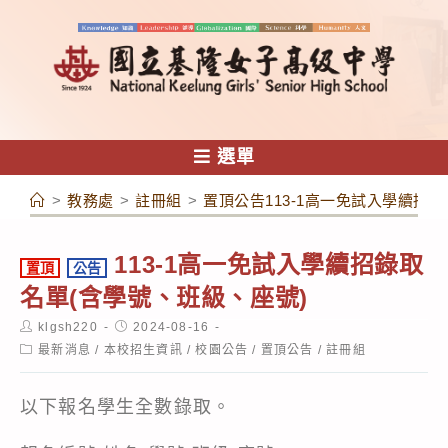
跳
轉
至
主
要
內
選單
容
>
教務處
>
註冊組
>
置頂公告113-1高一免試入學續招
113-1高一免試入學續招錄取
置頂
公告
名單(含學號、班級、座號)
Post
Post
klgsh220
2024-08-16
author:
published:
Post
最新消息
/
本校招生資訊
/
校園公告
/
置頂公告
/
註冊組
category:
以下報名學生全數錄取。