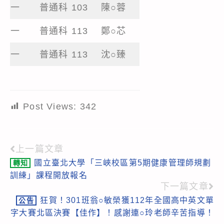
一
普通科 103
陳○蓉
一
普通科 113
鄭○芯
一
普通科 113
沈○臻
Post Views:
342
上一篇文章
Read
國立臺北大學「三峽校區第5期健康管理師規劃
轉知
more
訓練」課程開放報名
articles
下一篇文章
狂賀！301班翁○敏榮獲112年全國高中英文單
公告
字大賽北區決賽【佳作】！感謝連○玲老師辛苦指導！