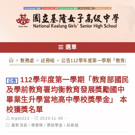
跳
轉
至
主
要
內
選單
容
>
教務處
>
註冊組
>
公告112學年度第一學期「教育部
112學年度第一學期「教育部國民
公告
及學前教育署均衡教育發展獎勵國中
畢業生升學當地高中學校獎學金」 本
校獲獎名單
Post
Post
klgsh222
2023-11-30
author:
published:
Post
最新消息
/
榮譽榜
/
獎助學金
/
註冊組
category: