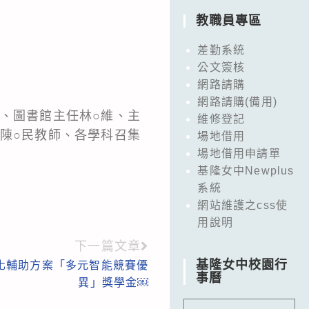
教職員專區
差勤系統
公文簽核
網路請購
網路請購(備用)
芬、圖書館主任林○維、主
維修登記
表陳○民教師、各學科召集
場地借用
場地借用申請單
基隆女中Newplus
系統
網站維護之css使
用說明
下一篇文章
基隆女中校園行
質化輔助方案「多元智能競賽優
事曆
異」獎學金￼