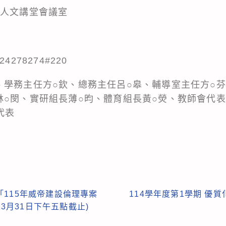
F人文講堂會議室
278274#220
、學務主任方○欽、總務主任呂○皋、輔導室主任方○
林○閔、實研組長薄○昀、體育組長黃○熒、教師會代
代表
115年威帝建設倫理專案
114學年度第1學期 優
至3月31日下午五點截止)