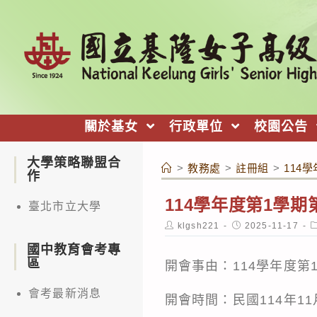
跳
轉
至
主
要
內
關於基女
行政單位
校園公告
容
大學策略聯盟合
>
教務處
>
註冊組
>
114
作
114學年度第1學
臺北市立大學
Post
Post
P
klgsh221
2025-11-17
author:
published:
c
國中教育會考專
區
開會事由：114學年度第
會考最新消息
開會時間：民國114年11月