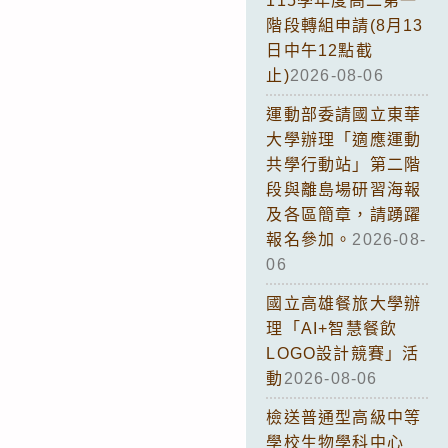
115學年度高二第一
階段轉組申請(8月13
日中午12點截
止)
2026-08-06
運動部委請國立東華
大學辦理「適應運動
共學行動站」第二階
段與離島場研習海報
及各區簡章，請踴躍
報名參加。
2026-08-
06
國立高雄餐旅大學辦
理「AI+智慧餐飲
LOGO設計競賽」活
動
2026-08-06
檢送普通型高級中等
學校生物學科中心