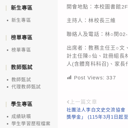
開會地點：本校圖書館2
新生專區
主持人：林校長三維
新生專區
聯絡人及電話：林○閔02-24
榜單專區
出席者：教務主任王○文
榜單專區
計主任陳○仙、註冊組長
人(含體育科科召)、家長
教師甄試
Post Views:
337
教師甄試
代理教師甄試
上一篇文章
Read
學生專區
社團法人李白文史交流協會「
more
成績缺曠
獎學金」 (115年3月1日起
articles
學生學習歷程檔案