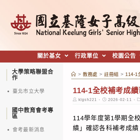
跳
轉
至
主
要
內
關於基女
行政單位
校園公告
容
大學策略聯盟合
>
教務處
>
註冊組
>
114
作
114-1全校補考成
臺北市立大學
Post
Post
P
klgsh221
2026-02-11
author:
published:
c
國中教育會考專
區
114學年度第1學期
績」確認各科補考成績
會考最新消息