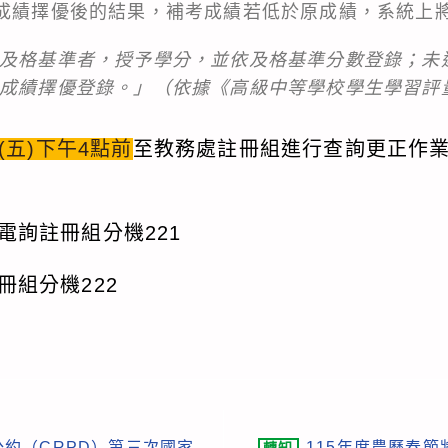
原成績擇優後的結果，補考成績若低於原成績，系統上
及格基準者，授予學分，並依及格基準分數登錄；未
成績擇優登錄。」（依據《高級中等學校學生學習評量
3(五)下午4點前
至教務處註冊組進行查詢更正作
電詢註冊組分機221
冊組分機222
約（CRPD）第三次國家
115年度農曆春