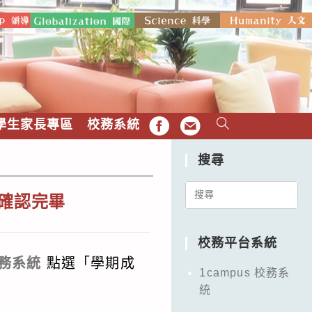
學生家長專區
校務系統
FB
EMAIL
搜尋
Search
網確認完畢
for:
校務平台系統
校務系統
點選「學期成
1campus 校務系
統