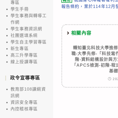
轉知
more
專區
報告條約，業於114年12月
學生手冊
articles
學生事務與轉導工
作網
學生事務資訊網
相關內容
社團選填系統
學生自主學習專區
轉知臺北科技大學進
新生專區
職-大學先修-「科技寫
高三升學專區
階-資料結構設計與方法
線上授課專區
「APCS檢測-初階-程
基
政令宣導專區
20
教育部108課綱資
訊網
資訊安全專區
內控稽核專區