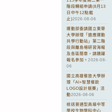
115學年度高二第一
階段轉組申請(8月13
日中午12點截
止)
2026-08-06
運動部委請國立東華
大學辦理「適應運動
共學行動站」第二階
段與離島場研習海報
及各區簡章，請踴躍
報名參加。
2026-08-
06
國立高雄餐旅大學辦
理「AI+智慧餐飲
LOGO設計競賽」活
動
2026-08-06
檢送普通型高級中等
學校生物學科中心