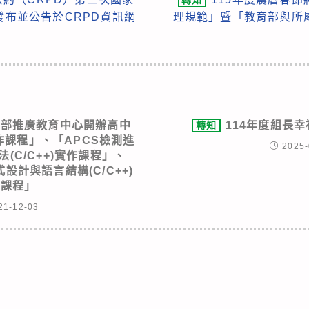
轉知
發布並公告於CRPD資訊網
理規範」暨「教育部與所
修部推廣教育中心開辦高中
114年度組長
轉知
作課程」、「APCS檢測進
2025-
(C/C++)實作課程」、
式設計與語言結構(C/C++)
礎課程」
21-12-03