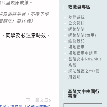
將只呈現原成績。
教職員專區
達及格基準者，不授予學
差勤系統
辦法》第10條）
公文簽核
網路請購
業，同學務必注意時效，
網路請購(備用)
維修登記
場地借用
場地借用申請單
基隆女中Newplus
系統
網站維護之css使
用說明
基隆女中校園行
事曆
下一篇文章
節將屆，請恪遵「公務員廉政倫