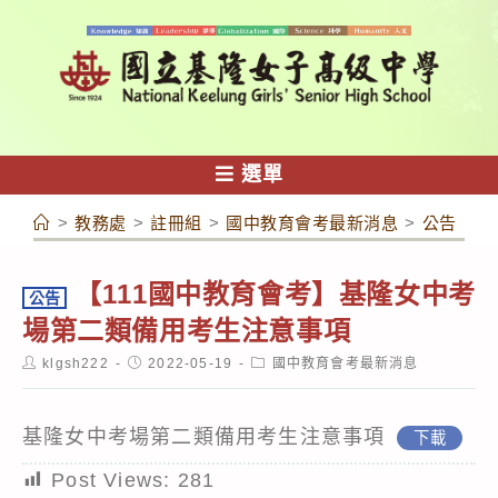
跳
轉
至
主
要
內
選單
容
>
教務處
>
註冊組
>
國中教育會考最新消息
>
公告【1
【111國中教育會考】基隆女中考
公告
場第二類備用考生注意事項
Post
Post
Post
klgsh222
2022-05-19
國中教育會考最新消息
author:
published:
category:
基隆女中考場第二類備用考生注意事項
下載
Post Views:
281