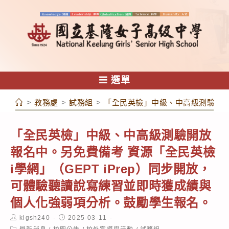
跳
轉
至
主
要
內
選單
容
>
教務處
>
試務組
>
「全民英檢」中級、中高級測驗開放報
「全民英檢」中級、中高級測驗開放
報名中。另免費備考 資源「全民英檢
i學網」（GEPT iPrep）同步開放，
可體驗聽讀說寫練習並即時獲成績與
個人化強弱項分析。鼓勵學生報名。
Post
Post
klgsh240
2025-03-11
author:
published:
Post