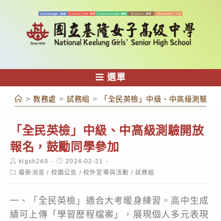
跳
轉
至
主
要
內
選單
容
>
教務處
>
試務組
>
「全民英檢」中級、中高級測驗開
「全民英檢」中級、中高級測驗開放
報名，鼓勵同學參加
Post
Post
klgsh240
2024-02-21
author:
published:
Post
最新消息
/
校園公告
/
校外宣導與活動
/
試務組
category:
一、「全民英檢」適合大考暖身練習。高中生成
績可上傳「學習歷程檔案」，展現個人多元表現