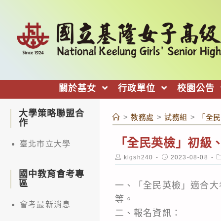
跳
轉
至
主
要
內
關於基女
行政單位
校園公告
容
大學策略聯盟合
>
教務處
>
試務組
>
「全民
作
「全民英檢」初級
臺北市立大學
Post
Post
P
klgsh240
2023-08-08
author:
published:
c
國中教育會考專
區
一、「全民英檢」適合大
等。
會考最新消息
二、報名資訊：