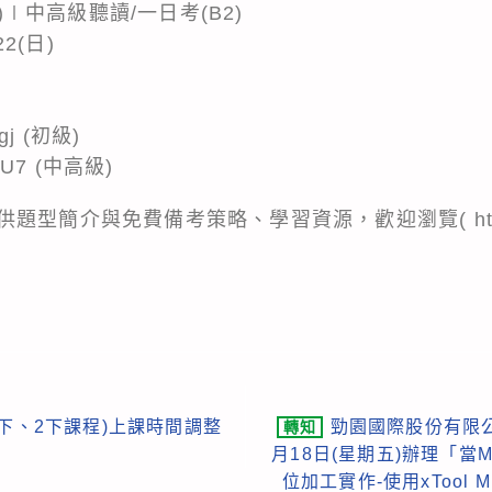
2)∣中高級聽讀/一日考(B2)
2(日)
dgj (初級)
CSU7 (中高級)
簡介與免費備考策略、學習資源，歡迎瀏覽( https://ww
(1下、2下課程)上課時間調整
勁園國際股份有限公
轉知
月18日(星期五)辦理「當M
位加工實作-使用xTool