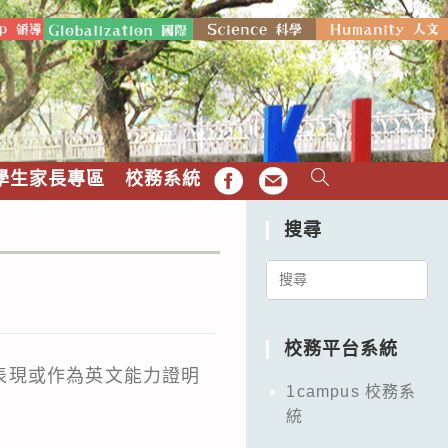
學生家長專區
校務系統
FB
EMAIL
搜尋
Search
for:
校務平台系統
表現或作為英文能力證明
1campus 校務系
統