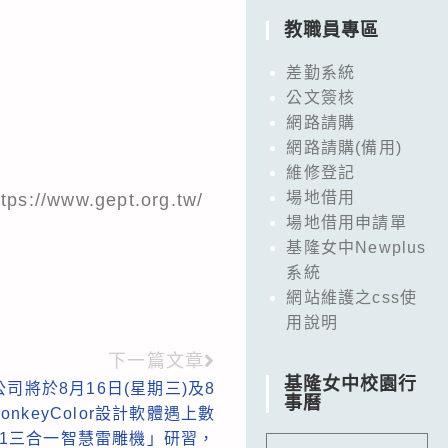
教職員專區
差勤系統
公文簽核
網路請購
網路請購(備用)
維修登記
場地借用
w.gept.org.tw/
場地借用申請單
基隆女中Newplus
系統
網站維護之css使
用說明
下一篇文章
基隆女中校園行
司將於8月16日(星期三)及8
事曆
onkeyColor設計軟體遇上數
 M1三合一智慧雷雕機」研習，