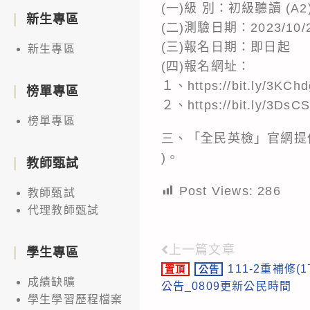
(一)級 別：初級聽讀 (A
新生專區
(二)測驗日期：2023/10/2
(三)報名日期：即日起
新生專區
(四)報名網址：
１、https://bit.ly/3KCh
榜單專區
２、https://bit.ly/3Ds
榜單專區
三、「全民英檢」官網提供題型
)。
教師甄試
Post Views:
286
教師甄試
代理教師甄試
上一篇文章
Read
學生專區
111-2重補修
置頂
公告
more
成績缺曠
公告_0809更新公民時間
articles
學生學習歷程檔案