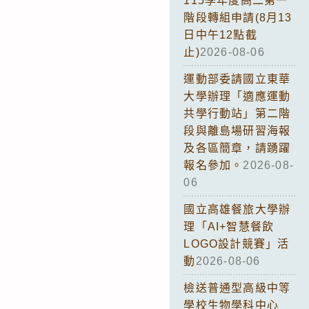
115學年度高二第一
階段轉組申請(8月13
日中午12點截
止)
2026-08-06
運動部委請國立東華
大學辦理「適應運動
共學行動站」第二階
段與離島場研習海報
及各區簡章，請踴躍
報名參加。
2026-08-
06
國立高雄餐旅大學辦
理「AI+智慧餐飲
LOGO設計競賽」活
動
2026-08-06
檢送普通型高級中等
學校生物學科中心