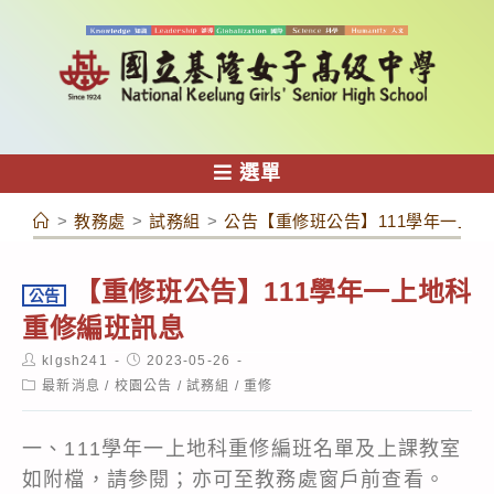
跳
轉
至
主
要
內
選單
容
>
教務處
>
試務組
>
公告【重修班公告】111學年一上
【重修班公告】111學年一上地科
公告
重修編班訊息
Post
Post
klgsh241
2023-05-26
author:
published:
Post
最新消息
/
校園公告
/
試務組
/
重修
category:
一、111學年一上地科重修編班名單及上課教室
如附檔，請參閱；亦可至教務處窗戶前查看。