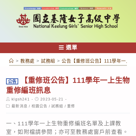
跳
轉
至
主
要
內
選單
容
>
教務處
>
試務組
>
公告【重修班公告】111學年一上
【重修班公告】111學年一上生物
公告
重修編班訊息
Post
Post
klgsh241
2023-05-21
author:
published:
Post
最新消息
/
校園公告
/
試務組
/
重修
category:
一、111學年一上生物重修編班名單及上課教
室，如附檔請參閱；亦可至教務處窗戶前查看。