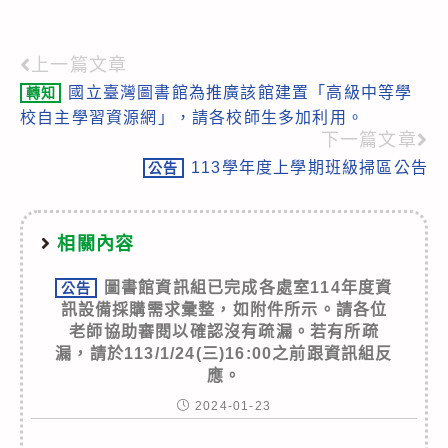
上一篇文章
Read
國立臺灣圖書館為推廣該館建置「高級中等學
轉知
more
校自主學習資源網」，請各校師生多加利用。
articles
下一篇文章
113學年度上學期班級掃區公告
公告
相關內容
圖書館資訊組已完成各處室114年度資
公告
訊設備採購需求彙整，如附件所示。請各位
老師協助審閱以確認沒有疏漏。若有所疏
漏，請於113/1/24(三)16:00之前跟資訊組反
應。
2024-01-23