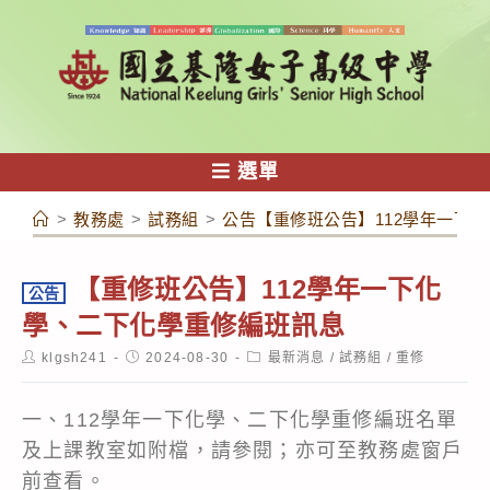
跳
轉
至
主
要
內
選單
容
>
教務處
>
試務組
>
公告【重修班公告】112學年一下
【重修班公告】112學年一下化
公告
學、二下化學重修編班訊息
Post
Post
Post
klgsh241
2024-08-30
最新消息
/
試務組
/
重修
author:
published:
category:
一、112學年一下化學、二下化學重修編班名單
及上課教室如附檔，請參閱；亦可至教務處窗戶
前查看。