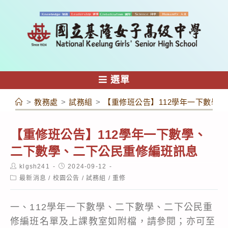
跳
轉
至
主
要
內
選單
容
>
教務處
>
試務組
>
【重修班公告】112學年一下數學
【重修班公告】112學年一下數學、
二下數學、二下公民重修編班訊息
Post
Post
klgsh241
2024-09-12
author:
published:
Post
最新消息
/
校園公告
/
試務組
/
重修
category:
一、112學年一下數學、二下數學、二下公民重
修編班名單及上課教室如附檔，請參閱；亦可至