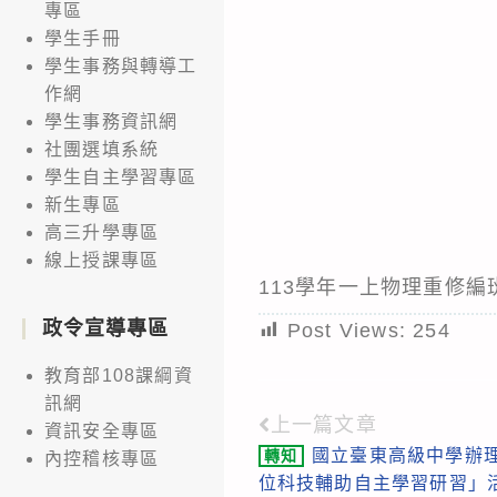
專區
學生手冊
學生事務與轉導工
作網
學生事務資訊網
社團選填系統
學生自主學習專區
新生專區
高三升學專區
線上授課專區
113學年一上物理重修編班公
政令宣導專區
Post Views:
254
教育部108課綱資
訊網
上一篇文章
Read
資訊安全專區
國立臺東高級中學辦理
轉知
內控稽核專區
more
位科技輔助自主學習研習」