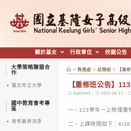
跳
轉
至
主
要
內
關於基女
行政單位
校園公告
容
大學策略聯盟合
>
教務處
>
試務組
>
【重修
作
【重修班公告】11
臺北市立大學
Post
Post
P
klgsh241
2025-06-12
author:
published:
c
國中教育會考專
區
一、113學年一上物理
會考最新消息
二、上課時間如下：6/16、6/