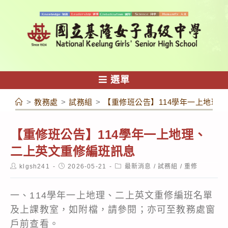
跳
轉
至
主
要
內
選單
容
>
教務處
>
試務組
>
【重修班公告】114學年一上地理
【重修班公告】114學年一上地理、
二上英文重修編班訊息
Post
Post
Post
klgsh241
2026-05-21
最新消息
/
試務組
/
重修
author:
published:
category:
一、114學年一上地理、二上英文重修編班名單
及上課教室，如附檔，請參閱；亦可至教務處窗
戶前查看。