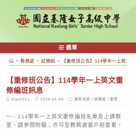
跳
轉
至
主
要
內
選單
容
>
教務處
>
試務組
>
【重修班公告】114學年一上英文
【重修班公告】114學年一上英文重
修編班訊息
Post
Post
Post
klgsh241
2026-04-09
最新消息
/
試務組
/
重修
author:
published:
category:
一、114學年一上英文重修編班名單及上課教
室，請參閱附檔；亦可至教務處窗戶前查看。