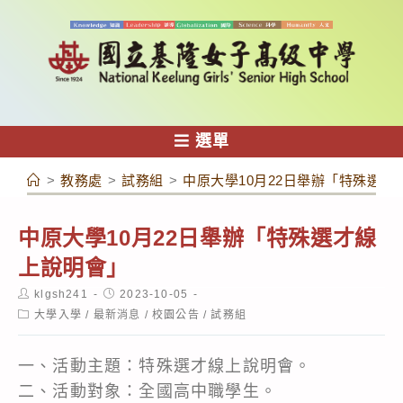
跳
轉
至
主
要
內
選單
容
>
教務處
>
試務組
>
中原大學10月22日舉辦「特殊選才
中原大學10月22日舉辦「特殊選才線
上說明會」
Post
Post
klgsh241
2023-10-05
author:
published:
Post
大學入學
/
最新消息
/
校園公告
/
試務組
category:
一、活動主題：特殊選才線上說明會。
二、活動對象：全國高中職學生。