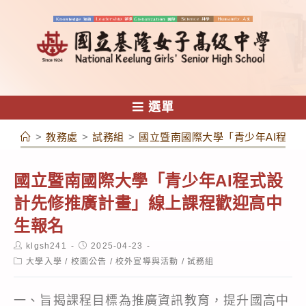
跳
轉
至
主
要
內
選單
容
>
教務處
>
試務組
>
國立暨南國際大學「青少年AI程式
國立暨南國際大學「青少年AI程式設
計先修推廣計畫」線上課程歡迎高中
生報名
Post
Post
klgsh241
2025-04-23
author:
published:
Post
大學入學
/
校園公告
/
校外宣導與活動
/
試務組
category:
一、旨揭課程目標為推廣資訊教育，提升國高中