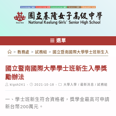
跳
轉
至
主
要
內
選單
容
>
教務處
>
試務組
>
國立暨南國際大學學士班新生入學
國立暨南國際大學學士班新生入學獎
勵辦法
Post
Post
Post
klgsh241
2021-10-18
大學入學
/
最新消息
/
試務組
author:
published:
category:
一、學士班新生符合資格者，獎學金最高可申請
新台幣200萬元。