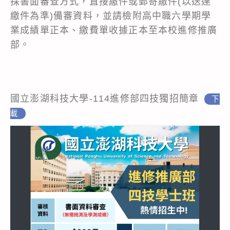
採書面審查方式，直接繳件或郵寄繳件(以送達
繳件為準)備審資料，並請檢附高中職六學期學
業成績單正本、繳費單收據正本至本校進修推廣
部。
國立澎湖科技大學-114進修部四技獨招簡章
下
載