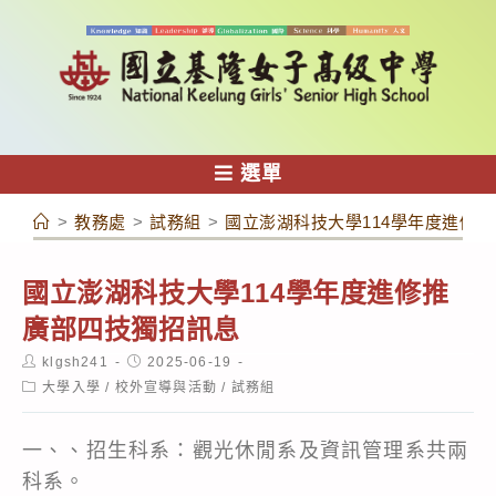
跳
轉
至
主
要
內
選單
容
>
教務處
>
試務組
>
國立澎湖科技大學114學年度進修
國立澎湖科技大學114學年度進修推
廣部四技獨招訊息
Post
Post
klgsh241
2025-06-19
author:
published:
Post
大學入學
/
校外宣導與活動
/
試務組
category:
一、、招生科系：觀光休閒系及資訊管理系共兩
科系。