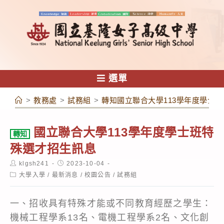
跳
轉
至
主
要
內
選單
容
>
教務處
>
試務組
>
轉知國立聯合大學113學年度學士
國立聯合大學113學年度學士班特
轉知
殊選才招生訊息
Post
Post
klgsh241
2023-10-04
author:
published:
Post
大學入學
/
最新消息
/
校園公告
/
試務組
category:
一、招收具有特殊才能或不同教育經歷之學生：
機械工程學系13名、電機工程學系2名、文化創