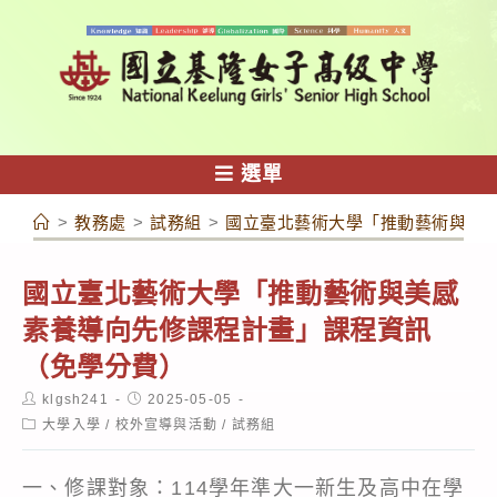
跳
轉
至
主
要
內
選單
容
>
教務處
>
試務組
>
國立臺北藝術大學「推動藝術與美
國立臺北藝術大學「推動藝術與美感
素養導向先修課程計畫」課程資訊
（免學分費）
Post
Post
klgsh241
2025-05-05
author:
published:
Post
大學入學
/
校外宣導與活動
/
試務組
category:
一、修課對象：114學年準大一新生及高中在學