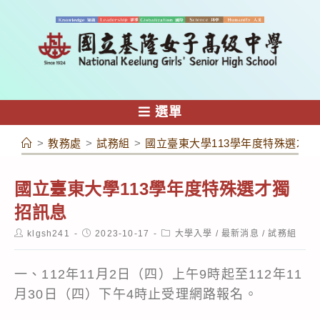
跳
轉
至
主
要
內
選單
容
>
教務處
>
試務組
>
國立臺東大學113學年度特殊選才
國立臺東大學113學年度特殊選才獨
招訊息
Post
Post
Post
klgsh241
2023-10-17
大學入學
/
最新消息
/
試務組
author:
published:
category:
一、112年11月2日（四）上午9時起至112年11
月30日（四）下午4時止受理網路報名。