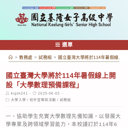
跳
轉
至
主
要
內
選單
容
>
教務處
>
試務組
>
國立臺灣大學將於114年暑假線上
國立臺灣大學將於114年暑假線上開
設「大學數理預備課程」
Post
Post
klgsh241
2025-06-03
author:
published:
Post
大學入學
/
校外宣導與活動
/
試務組
category:
一、協助學生充實大學數理先備知識，以發展大
學專業及跨領域學習能力，本校謹訂於114年6