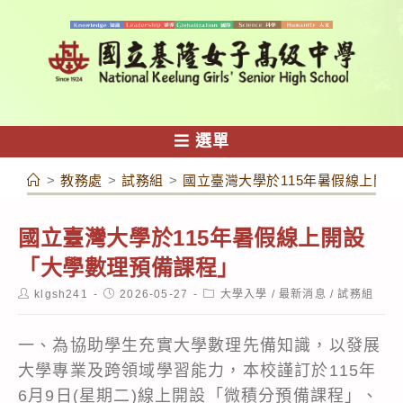
跳
轉
至
主
要
內
選單
容
>
教務處
>
試務組
>
國立臺灣大學於115年暑假線上開
國立臺灣大學於115年暑假線上開設
「大學數理預備課程」
Post
Post
Post
klgsh241
2026-05-27
大學入學
/
最新消息
/
試務組
author:
published:
category:
一、為協助學生充實大學數理先備知識，以發展
大學專業及跨領域學習能力，本校謹訂於115年
6月9日(星期二)線上開設「微積分預備課程」、