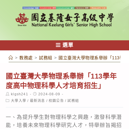
跳
轉
至
主
要
內
選單
容
>
教務處
>
試務組
>
國立臺灣大學物理系舉辦「113學
國立臺灣大學物理系舉辦「113學年
度高中物理科學人才培育招生」
Post
Post
klgsh241
2024-08-09
author:
published:
Post
大學入學
/
最新消息
/
校園公告
/
試務組
category:
一、為提升學生對物理科學之興趣，激發科學潛
能，培養未來物理科學研究人才，特舉辦旨揭招