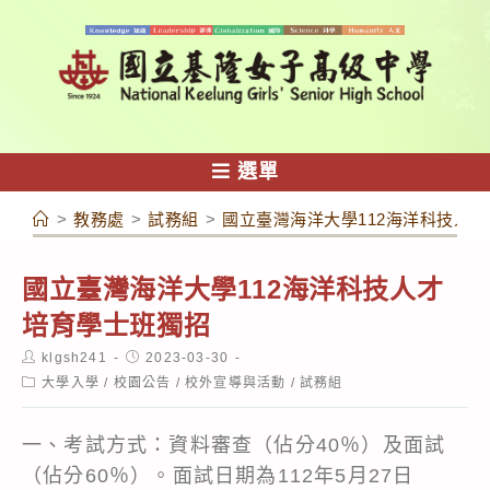
跳
轉
至
主
要
內
選單
容
>
教務處
>
試務組
>
國立臺灣海洋大學112海洋科技人
國立臺灣海洋大學112海洋科技人才
培育學士班獨招
Post
Post
klgsh241
2023-03-30
author:
published:
Post
大學入學
/
校園公告
/
校外宣導與活動
/
試務組
category:
一、考試方式：資料審查（佔分40％）及面試
（佔分60％）。面試日期為112年5月27日