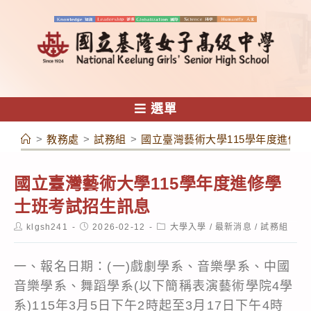
跳
轉
至
主
要
內
選單
容
>
教務處
>
試務組
>
國立臺灣藝術大學115學年度進修
國立臺灣藝術大學115學年度進修學
士班考試招生訊息
Post
Post
Post
klgsh241
2026-02-12
大學入學
/
最新消息
/
試務組
author:
published:
category:
一、報名日期：(一)戲劇學系、音樂學系、中國
音樂學系、舞蹈學系(以下簡稱表演藝術學院4學
系)115年3月5日下午2時起至3月17日下午4時