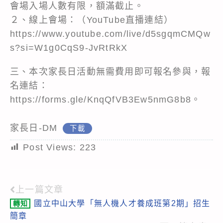
會場入場人數有限，額滿截止。
２、線上會場：（YouTube直播連結）
https://www.youtube.com/live/d5sgqmCMQw
s?si=W1g0CqS9-JvRtRkX
三、本次家長日活動無需費用即可報名參與，報
名連結：
https://forms.gle/KnqQfVB3Ew5nmG8b8
。
家長日-DM
下載
Post Views:
223
上一篇文章
Read
國立中山大學「無人機人才養成班第2期」招生
轉知
more
簡章