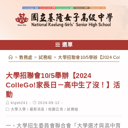
跳
轉
至
主
要
內
選單
容
>
教務處
>
試務組
>
大學招聯會10/5舉辦【2024 Col
大學招聯會10/5舉辦【2024
ColleGo!家長日－高中生了沒！】活
動
Post
Post
klgsh241
2024-09-12
author:
published:
Post
大學入學
/
最新消息
/
校園公告
/
試務組
category:
一、大學招生委員會聯合會「大學選才與高中育