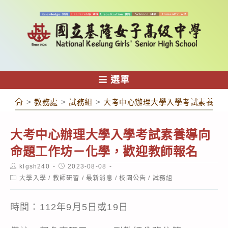
跳
轉
至
主
要
內
選單
容
>
教務處
>
試務組
>
大考中心辦理大學入學考試素養導
大考中心辦理大學入學考試素養導向
命題工作坊－化學，歡迎教師報名
Post
Post
klgsh240
2023-08-08
author:
published:
Post
大學入學
/
教師研習
/
最新消息
/
校園公告
/
試務組
category:
時間：112年9月5日或19日