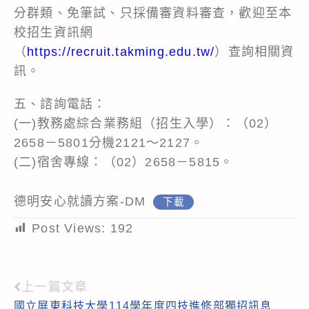
分群類、免筆試、只採備審資料審查，歡迎至本
校招生資訊網
（
https://recruit.takming.edu.tw/
）查詢相關資
訊。
五、諮詢電話：
(一)教務處綜合業務組（招生入學）：（02）
2658－5801分機2121～2127。
(二)宿舍專線：（02）2658－5815。
德明安心就讀方案-DM
下載
Post Views:
192
上一篇文章
Read
國立屏東科技大學114學年度四技進修部獨招訊息