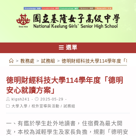
跳
轉
至
主
要
內
選單
容
>
教務處
>
試務組
>
徳明財經科技大學114學年度「德
徳明財經科技大學114學年度「德明
安心就讀方案」
Post
Post
klgsh241
2025-05-29
author:
published:
Post
大學入學
/
校外宣導與活動
/
試務組
category:
一、有鑑於學生赴外地讀書，住宿費為最大開
支，本校為減輕學生及家長負擔，規劃「德明安