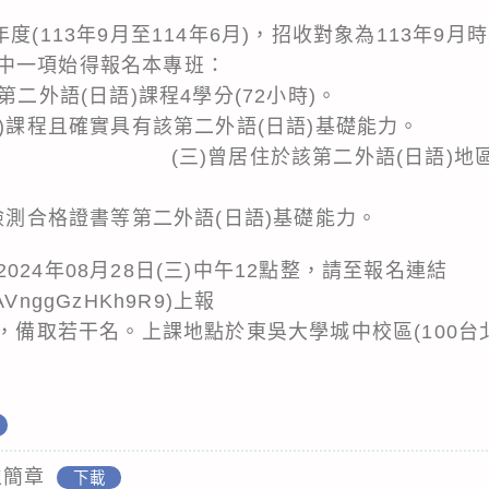
度(113年9月至114年6月)，招收對象為113年9
中一項始得報名本專班：
第二外語(日語)課程4學分(72小時)。
外語(日語)課程且確實具有該第二外語
該第二外語(日語)地區，具有該
)檢測合格證書等第二外語(日語)基礎能力。
24年08月28日(三)中午12點整，請至報名連結
cLAVnggGzHKh9R9
)上報
名，備取若干名。上課地點於東吳大學城中校區(100台
生簡章
下載