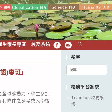
學生家長專區
校務系統
FB
EMAIL
搜尋
Search
語)專班」
for:
校務平台系統
生全球移動力，學生參加
1campus 校務系
有利條件之參考或入學後
統