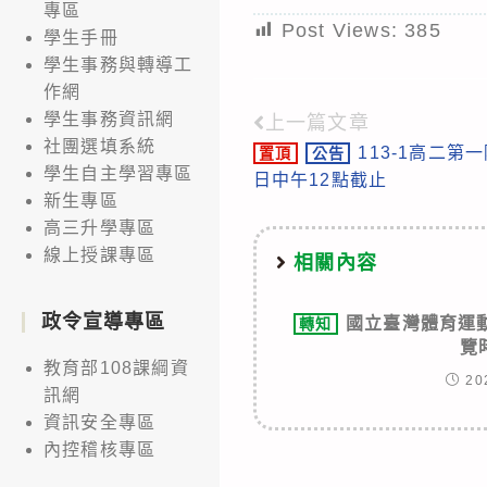
專區
Post Views:
385
學生手冊
學生事務與轉導工
作網
學生事務資訊網
上一篇文章
Read
社團選填系統
113-1高二第
置頂
公告
more
學生自主學習專區
日中午12點截止
articles
新生專區
高三升學專區
線上授課專區
相關內容
政令宣導專區
國立臺灣體育運
轉知
覽
教育部108課綱資
20
訊網
資訊安全專區
內控稽核專區