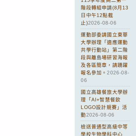
115學年度高二第一
階段轉組申請(8月13
日中午12點截
止)
2026-08-06
運動部委請國立東華
大學辦理「適應運動
共學行動站」第二階
段與離島場研習海報
及各區簡章，請踴躍
報名參加。
2026-08-
06
國立高雄餐旅大學辦
理「AI+智慧餐飲
LOGO設計競賽」活
動
2026-08-06
檢送普通型高級中等
學校生物學科中心