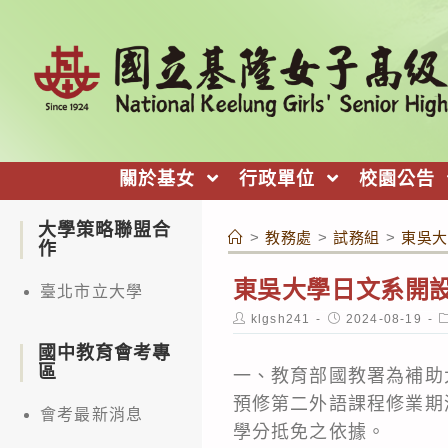
跳
轉
至
主
要
內
關於基女
行政單位
校園公告
容
大學策略聯盟合
>
教務處
>
試務組
>
東吳大
作
東吳大學日文系開設
臺北市立大學
Post
Post
P
klgsh241
2024-08-19
author:
published:
c
國中教育會考專
區
一、教育部國教署為補助
預修第二外語課程修業期
會考最新消息
學分抵免之依據。