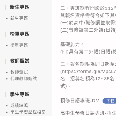
新生專區
二、專班期程開設於113年
其報名資格需符合如下其
新生專區
(一)於高中/職修讀並取得
(二)曾修讀第二
榜單專區
(三)曾居住於
基礎能力。
榜單專區
(四)具有第二外語(日語
教師甄試
三、報名期限為即日起至20
(
https://forms.gle/Vp
教師甄試
名。招募名額為12~35
代理教師甄試
號)。
學生專區
預修日語專班-DM
下載
成績缺曠
學生學習歷程檔案
高中生預修日語專班-招