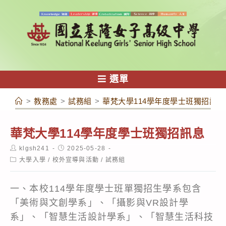
跳
轉
至
主
要
內
選單
容
>
教務處
>
試務組
>
華梵大學114學年度學士班獨招訊息
華梵大學114學年度學士班獨招訊息
Post
Post
klgsh241
2025-05-28
author:
published:
Post
大學入學
/
校外宣導與活動
/
試務組
category:
一、本校114學年度學士班單獨招生學系包含
「美術與文創學系」、「攝影與VR設計學
系」、「智慧生活設計學系」、「智慧生活科技