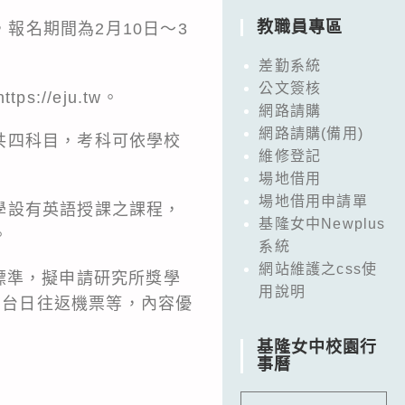
教職員專區
，報名期間為2月10日～3
差勤系統
公文簽核
ttps://eju.tw
。
網路請購
網路請購(備用)
共四科目，考科可依學校
維修登記
場地借用
場地借用申請單
學設有英語授課之課程，
基隆女中Newplus
。
系統
網站維護之css使
標準，擬申請研究所獎學
用說明
、台日往返機票等，內容優
基隆女中校園行
事曆