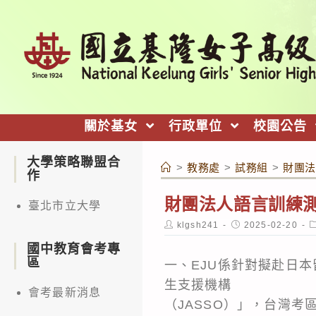
跳
轉
至
主
要
內
關於基女
行政單位
校園公告
容
大學策略聯盟合
>
教務處
>
試務組
>
財團法
作
財團法人語言訓練測
臺北市立大學
Post
Post
P
klgsh241
2025-02-20
author:
published:
c
國中教育會考專
區
一、EJU係針對擬赴日
生支援機構
會考最新消息
（JASSO）」，台灣考