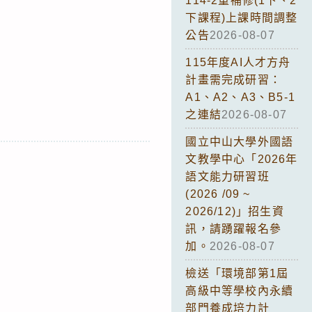
114-2重補修(1下、2
下課程)上課時間調整
公告
2026-08-07
115年度AI人才方舟
計畫需完成研習：
A1、A2、A3、B5-1
之連結
2026-08-07
國立中山大學外國語
文教學中心「2026年
語文能力研習班
(2026 /09 ~
2026/12)」招生資
訊，請踴躍報名參
加。
2026-08-07
檢送「環境部第1屆
高級中等學校內永續
部門養成培力計