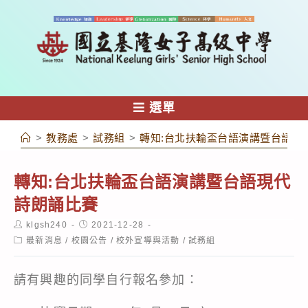
跳
轉
至
主
要
內
選單
容
>
教務處
>
試務組
>
轉知:台北扶輪盃台語演講暨台語現
轉知:台北扶輪盃台語演講暨台語現代
詩朗誦比賽
Post
Post
klgsh240
2021-12-28
author:
published:
Post
最新消息
/
校園公告
/
校外宣導與活動
/
試務組
category:
請有興趣的同學自行報名參加：