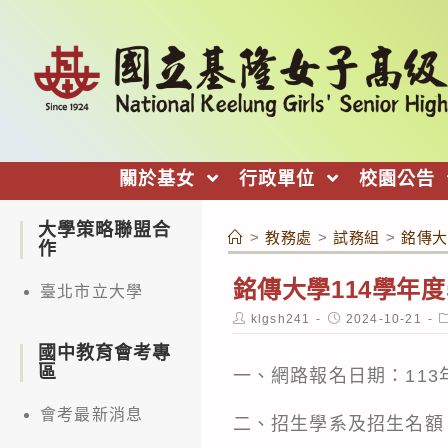
跳
轉
至
主
要
內
關於基女
行政單位
校園公告
容
大學策略聯盟合
>
教務處
>
試務組
>
銘傳大
作
銘傳大學114學年
臺北市立大學
Post
Post
P
klgsh241
2024-10-21
author:
published:
c
國中教育會考專
區
一、網路報名日期：113年
會考最新消息
二、招生學系及招生名額