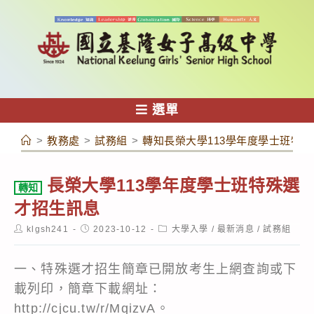
跳
轉
至
主
要
內
選單
容
>
教務處
>
試務組
>
轉知長榮大學113學年度學士班特
長榮大學113學年度學士班特殊選
轉知
才招生訊息
Post
Post
Post
klgsh241
2023-10-12
大學入學
/
最新消息
/
試務組
author:
published:
category:
一、特殊選才招生簡章已開放考生上網查詢或下
載列印，簡章下載網址：
http://cjcu.tw/r/MqizvA
。