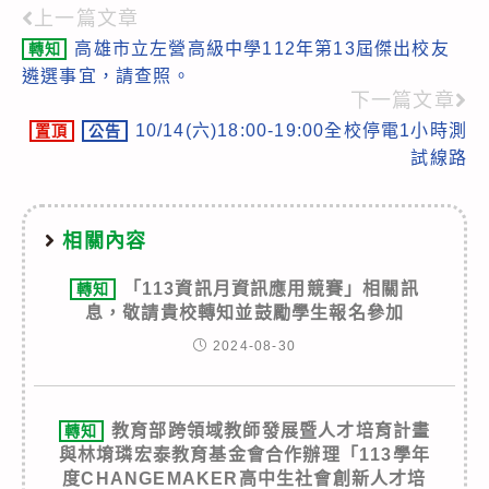
上一篇文章
Read
高雄市立左營高級中學112年第13屆傑出校友
轉知
more
遴選事宜，請查照。
articles
下一篇文章
10/14(六)18:00-19:00全校停電1小時測
置頂
公告
試線路
相關內容
「113資訊月資訊應用競賽」相關訊
轉知
息，敬請貴校轉知並鼓勵學生報名參加
2024-08-30
教育部跨領域教師發展暨人才培育計畫
轉知
與林堉璘宏泰教育基金會合作辦理「113學年
度CHANGEMAKER高中生社會創新人才培