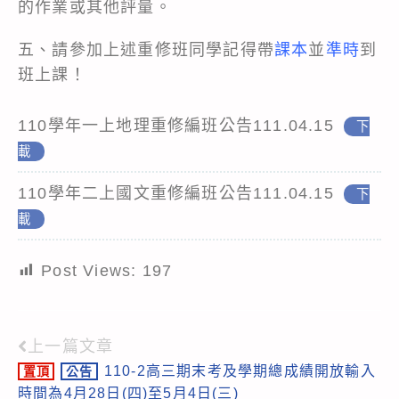
的作業或其他評量。
五、請參加上述重修班同學記得帶
課本
並
準時
到
班上課！
110學年一上地理重修編班公告111.04.15
下
載
110學年二上國文重修編班公告111.04.15
下
載
Post Views:
197
上一篇文章
Read
110-2高三期末考及學期總成績開放輸入
置頂
公告
more
時間為4月28日(四)至5月4日(三)