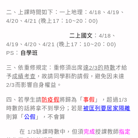
二、上課時間如下：一上地理：4/18、4/19、
4/20、4/21 (晚上17：10~20：00)
二上國文
：4/18、
4/19、4/20、4/21 (晚上17：10~20：00)
PS：
自學班
三、依重修規定：重修須出席
達
2/3
的時數
才給
予
成績考查
，故請同學斟酌請假，避免因未達
2/3而影響自身權益。
四、若學生請
防疫假
將歸為「
事假
」，超過1/3
時數的話將拿不到學分；若是
被匡列要居家隔離
則算「
公假
」，不會算
在 1/3缺課時數中，但須
完成
授課教師
指定