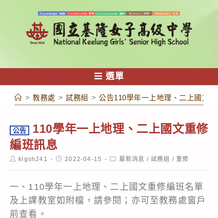
跳
轉
至
主
要
內
選單
容
>
教務處
>
試務組
>
公告110學年一上地理、二上國文
110學年一上地理、二上國文重修
公告
編班訊息
Post
Post
Post
klgsh241
2022-04-15
最新消息
/
試務組
/
重修
author:
published:
category:
一、110學年一上地理、二上國文重修編班名單
及上課教室如附檔，請參閱；亦可至教務處窗戶
前查看。