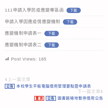
111申請入學防疫應變專區函
下載
申請入學因應疫情應變機制
下載
應變機制申請表一
下載
應變機制申請表二
下載
Post Views:
185
上一篇文章
Read
本校學生平板電腦借用管理要點暨申請表
公告
more
下一篇文章
articles
圖書館場地暫停借用公告
置頂
公告