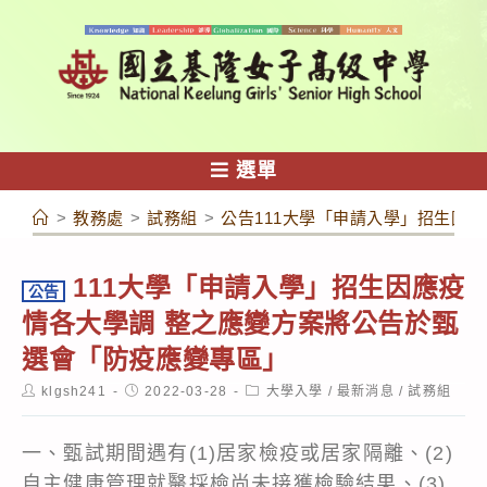
跳
轉
至
主
要
內
選單
容
>
教務處
>
試務組
>
公告111大學「申請入學」招生因
111大學「申請入學」招生因應疫
公告
情各大學調 整之應變方案將公告於甄
選會「防疫應變專區」
Post
Post
Post
klgsh241
2022-03-28
大學入學
/
最新消息
/
試務組
author:
published:
category:
一、甄試期間遇有(1)居家檢疫或居家隔離、(2)
自主健康管理就醫採檢尚未接獲檢驗結果、(3)