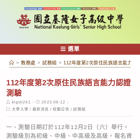
跳
轉
至
主
要
內
選單
容
>
教務處
>
試務組
>
112年度第2次原住民族語言能力認
112年度第2次原住民族語言能力認證
測驗
Post
Post
klgsh241
2023-09-12
author:
published:
Post
大學入學
/
最新消息
/
校園公告
/
試務組
category:
一、測驗日期訂於112年12月2日（六）舉行。
測驗級別為初級、中級、中高級及高級，報名資