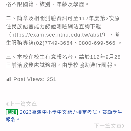
格不限國籍、族別、年齡及學歷。
二、簡章及相關測驗資訊可至112年度第2次原
住民族語言能力認證測驗網站查詢下載
（
https://exam.sce.ntnu.edu.tw/abst/
），考
生服務專線(02)7749-3664、0800-699-566 。
三、本校在校生有意報名者，請於112年9月28
日前洽教務處試務組，由學校協助進行團報。
Post Views:
251
上一篇文章
Read
2023臺灣中小學中文能力檢定考試，鼓勵學生
轉知
more
報名。
articles
下一篇文章