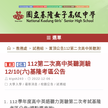
跳
轉
至
主
要
內
選單
容
>
教務處
>
試務組
>
置頂公告112第二次高中英聽測驗12/
112第二次高中英聽測驗
置頂
公告
12/10(六)基隆考區公告
Post
Post
klgsh240
2022-12-06
author:
published:
Post
大學入學
/
最新消息
/
校園公告
/
試務組
category:
112學年度高中英語聽力測驗第二次考試基隆