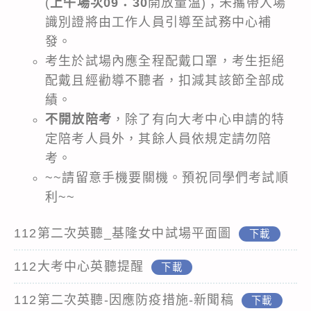
(
上午場次09：30
開放量溫)；未攜帶入場
識別證將由工作人員引導至試務中心補
發。
考生於試場內應全程配戴口罩，考生拒絕
配戴且經勸導不聽者，扣減其該節全部成
績。
不開放陪考
，除了有向大考中心申請的特
定陪考人員外，其餘人員依規定請勿陪
考。
~~請留意手機要關機。預祝同學們考試順
利~~
112第二次英聽_基隆女中試場平面圖
下載
112大考中心英聽提醒
下載
112第二次英聽-因應防疫措施-新聞稿
下載