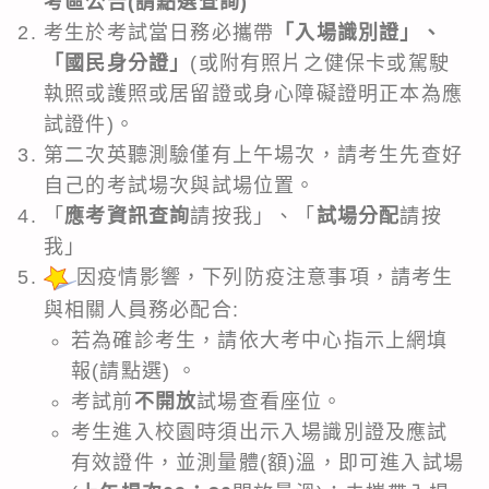
考區公告
(請點選查詢)
考生於考試當日務必攜帶
「入場識別證」、
「國民身分證」
(或附有照片之健保卡或駕駛
執照或護照或居留證或身心障礙證明正本為應
試證件)。
第二次英聽測驗僅有上午場次，請考生先查好
自己的考試場次與試場位置。
「
應考資訊查詢
請按我
」、「
試場分配
請按
我」
因疫情影響，下列防疫注意事項，請考生
與相關人員務必配合:
若為確診考生，請依大考中心指示上網填
報
(請點選)
。
考試前
不開放
試場查看座位。
考生進入校園時須出示入場識別證及應試
有效證件，並測量體(額)溫，即可進入試場