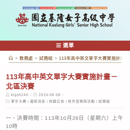
跳
轉
至
主
要
內
選單
容
>
教務處
>
試務組
>
113年高中英文單字大賽實施計畫
113年高中英文單字大賽實施計畫－
北區決賽
Post
Post
klgsh240
2024-08-08
author:
published:
Post
單字大賽
/
最新消息
/
校園公告
/
校外宣導與活動
/
試務組
category:
一、決賽時間：113年10月26日（星期六）上午
10時