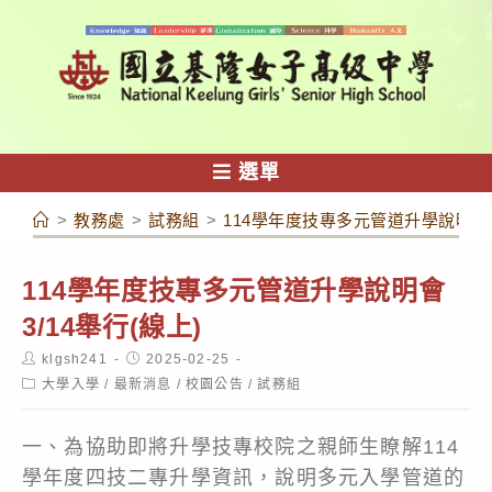
跳
轉
至
主
要
內
選單
容
>
教務處
>
試務組
>
114學年度技專多元管道升學說明會3/
114學年度技專多元管道升學說明會
3/14舉行(線上)
Post
Post
klgsh241
2025-02-25
author:
published:
Post
大學入學
/
最新消息
/
校園公告
/
試務組
category:
一、為協助即將升學技專校院之親師生瞭解114
學年度四技二專升學資訊，說明多元入學管道的