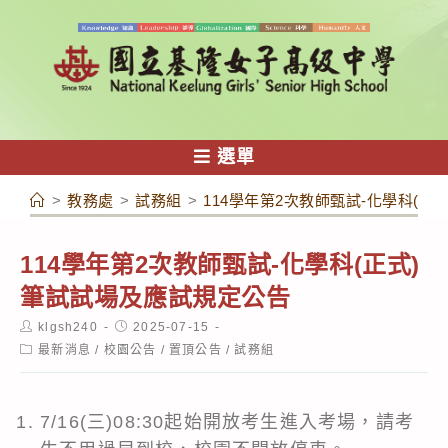
跳
轉
至
主
要
內
選單
容
>
教務處
>
試務組
>
114學年第2次教師甄試-化學科(
114學年第2次教師甄試-化學科(正式)
筆試試場及應試規定公告
Post
Post
klgsh240
2025-07-15
author:
published:
Post
最新消息
/
校園公告
/
置頂公告
/
試務組
category:
7/16(三)08:30起始開放考生進入考場，請考